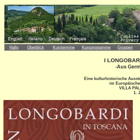
H
allo
Überblick
Kurstermine
Kursprogramme
Gruppen
I LONGOBAR
-Aus Germ
Eine kulturhistorische Ausst
im Europäische
VILLA PALA
1. 